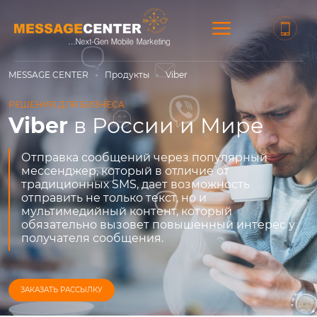
MESSAGE CENTER
Продукты
Viber
РЕШЕНИЯ ДЛЯ БИЗНЕСА
Viber
в России и Мире
Отправка сообщений через популярный
мессенджер, который в отличие от
традиционных SMS, дает возможность
отправить не только текст, но и
мультимедийный контент, который
обязательно вызовет повышенный интерес у
получателя сообщения.
ЗАКАЗАТЬ РАССЫЛКУ