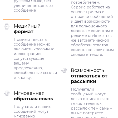
русском языке, без
потребителем.
увеличения цены за
Сервис работает на
сообщение
основе приема и
отправки сообщений
и дает возможности
Медийный
для полноценного
диалога с клиентом в
формат
режиме on-line, а так
Помимо текста в
же автоматической
сообщение можно
обработки ответов
включить красочные
клиента по ключевым
иллюстрации
словам в тексте.
сопутствующие
вашему
предложению,
Возможность
кликабельные ссылки
отписаться от
и кнопку.
рассылки
Получатели
Мгновенная
сообщений могут
обратная связь
легко отписаться от
нежелательных
Получатели ваших
рассылок, тем самым
сообщений могут
вы не потеряете
мгновенно
лояльность вашей